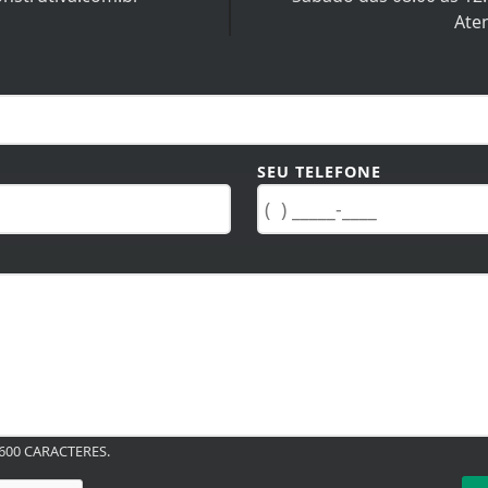
Ate
SEU TELEFONE
00 CARACTERES.