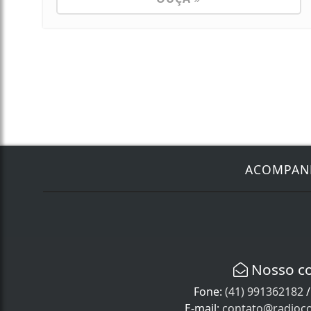
ACOMPA
Nosso c
Fone:
(41) 991362182
E-mail:
contato@radioco