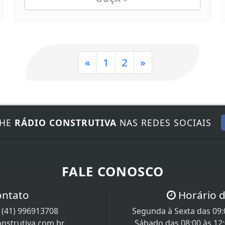
«
1
2
»
NHE
RÁDIO CONSTRUTIVA
NAS REDES SOCIAIS
FALE CONOSCO
ontato
Horário 
/
(41) 996913708
Segunda à Sexta das 09:0
nstrutiva.com.br
Sábado das 08:00 às 12