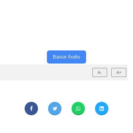
Baixar Áudio
A-
A+