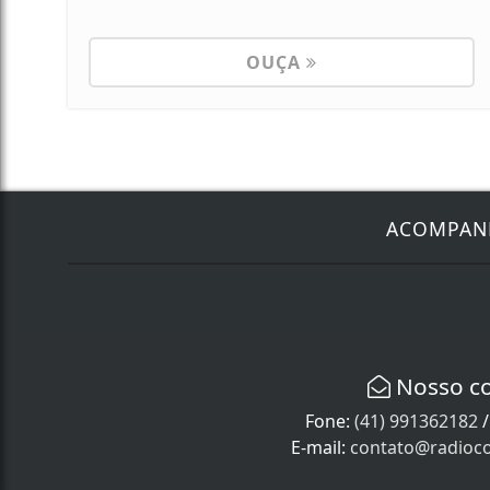
OUÇA
ACOMPA
Nosso c
Fone:
(41) 991362182
E-mail:
contato@radioco