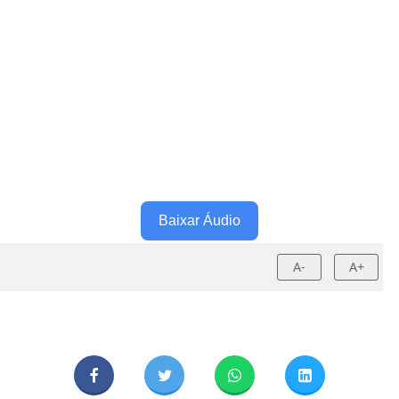
Baixar Áudio
A-
A+