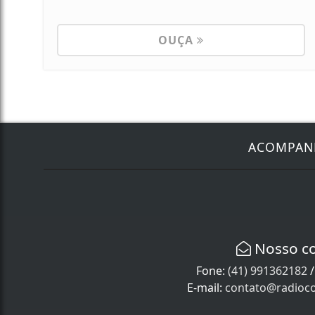
OUÇA
ACOMPA
Nosso c
Fone:
(41) 991362182
E-mail:
contato@radioco