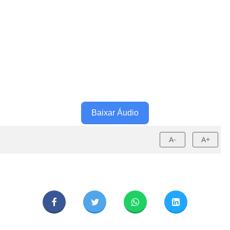
Baixar Áudio
A-
A+