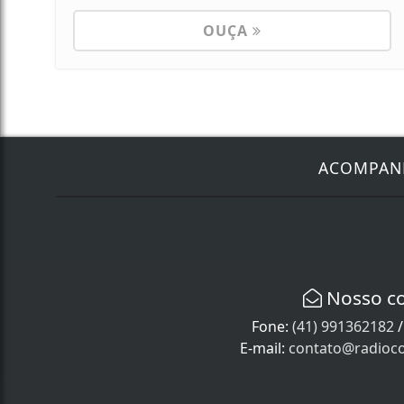
OUÇA
ACOMPA
Nosso c
Fone:
(41) 991362182
E-mail:
contato@radioco