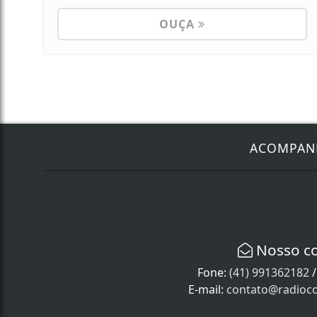
OUÇA
ACOMPA
Nosso c
Fone:
(41) 991362182
E-mail:
contato@radioco