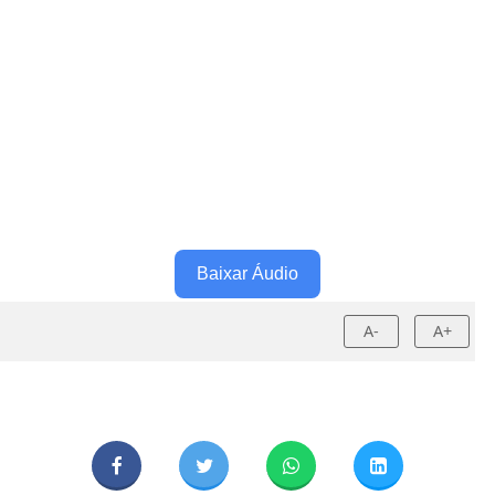
Baixar Áudio
A-
A+