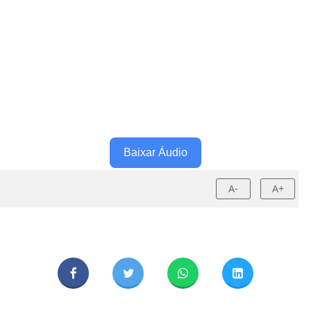
Baixar Áudio
A-
A+