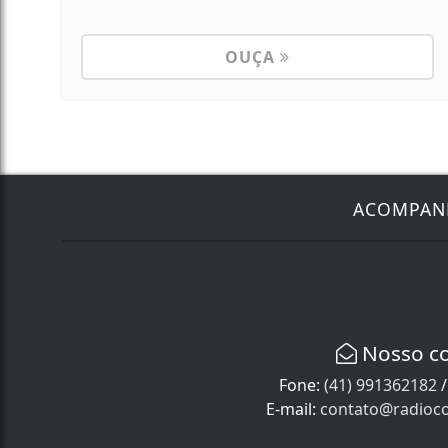
OUÇA
ACOMPA
Nosso c
Fone:
(41) 991362182
E-mail:
contato@radioco