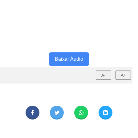
Baixar Áudio
A-
A+