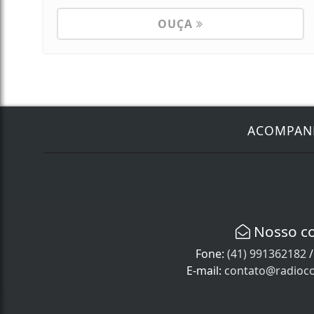
OUÇA
ACOMPA
Nosso c
Fone:
(41) 991362182
E-mail:
contato@radioco